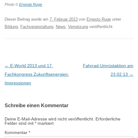
Photo ©
Ernesto Ruge
Dieser Beitrag wurde am
7. Februar 2013
von
Ernesto Ruge
unter
Bildung
,
Fachveranstaltung
,
News
,
Vernetzung
veröffentlicht.
B
←
E-World 2013 und 17.
Fahrrad-Umrüstaktion am
e
Fachkongress Zukunftsenergien:
23.02.13
→
i
Impressionen
t
r
Schreibe einen Kommentar
a
g
Deine E-Mail-Adresse wird nicht veröffentlicht.
Erforderliche
Felder sind mit
*
markiert
s
Kommentar
*
-