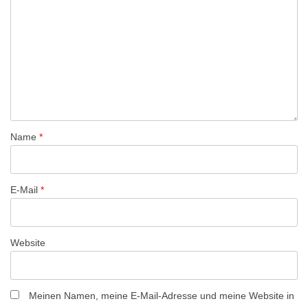
N
a
v
i
g
a
t
Name
*
i
o
n
E-Mail
*
Website
Meinen Namen, meine E-Mail-Adresse und meine Website in