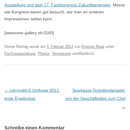
Ausstellung und dem 17. Fachkongress Zukunftsenergien
. Messe
wie Kongress waren gut besucht, wie man an unseren
Impressionen sehen kann.
[awesome-gallery id=3160]
Dieser Beitrag wurde am
5. Februar 2013
von
Ernesto Ruge
unter
Fachveranstaltung
,
Photos
,
Vernetzung
veröffentlicht.
B
←
ruhrmobil-E Umfrage 2013:
Sparkasse Gründerplanspiel:
e
erste Ergebnisse
von der Geschäftsidee zum Chef
i
→
t
r
Schreibe einen Kommentar