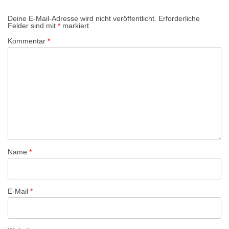
a
g
Deine E-Mail-Adresse wird nicht veröffentlicht.
Erforderliche
Felder sind mit
*
markiert
s
Kommentar
*
-
N
a
v
i
g
a
t
Name
*
i
o
n
E-Mail
*