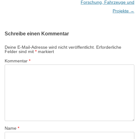
i
Forschung, Fahrzeuge und
t
Projekte
→
r
a
Schreibe einen Kommentar
g
s
Deine E-Mail-Adresse wird nicht veröffentlicht.
Erforderliche
Felder sind mit
*
markiert
-
Kommentar
*
N
a
v
i
g
a
t
i
Name
*
o