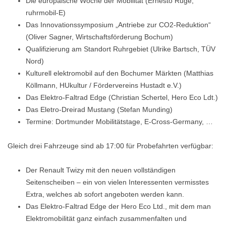
Die europäische Woche der Mobilität (Ernesto Ruge,
ruhrmobil-E)
Das Innovationssymposium „Antriebe zur CO2-Reduktion“
(Oliver Sagner, Wirtschaftsförderung Bochum)
Qualifizierung am Standort Ruhrgebiet (Ulrike Bartsch, TÜV
Nord)
Kulturell elektromobil auf den Bochumer Märkten (Matthias
Köllmann, HUkultur / Fördervereins Hustadt e.V.)
Das Elektro-Faltrad Edge (Christian Schertel, Hero Eco Ldt.)
Das Eletro-Dreirad Mustang (Stefan Munding)
Termine: Dortmunder Mobilitätstage, E-Cross-Germany, …
Gleich drei Fahrzeuge sind ab 17:00 für Probefahrten verfügbar:
Der Renault Twizy mit den neuen vollständigen
Seitenscheiben – ein von vielen Interessenten vermisstes
Extra, welches ab sofort angeboten werden kann.
Das Elektro-Faltrad Edge der Hero Eco Ltd., mit dem man
Elektromobilität ganz einfach zusammenfalten und