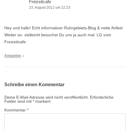
-
Freizeitcafe
23. August 2012 um 22:23
N
a
v
Hey und hallo! Echt informativer Ruhrgebiets-Blog & nette Artikel.
i
Weiter so- vielleicht besuchst Du uns ja auch mal. LG vom
Freizeitcafe
g
a
↓
Antworten
t
i
o
n
Schreibe einen Kommentar
Deine E-Mail-Adresse wird nicht veröffentlicht.
Erforderliche
Felder sind mit
*
markiert
Kommentar
*