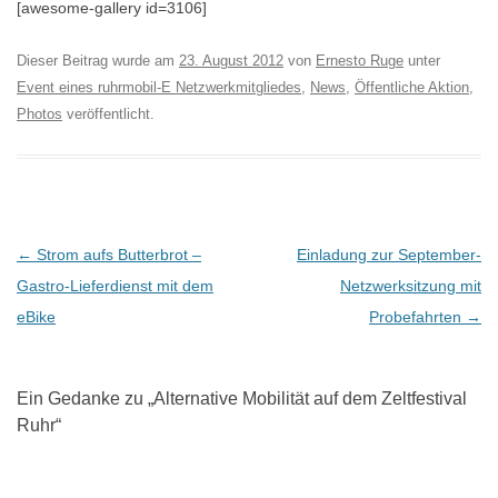
[awesome-gallery id=3106]
Dieser Beitrag wurde am
23. August 2012
von
Ernesto Ruge
unter
Event eines ruhrmobil-E Netzwerkmitgliedes
,
News
,
Öffentliche Aktion
,
Photos
veröffentlicht.
B
←
Strom aufs Butterbrot –
Einladung zur September-
e
Gastro-Lieferdienst mit dem
Netzwerksitzung mit
i
eBike
Probefahrten
→
t
r
Ein Gedanke zu „
Alternative Mobilität auf dem Zeltfestival
a
Ruhr
“
g
s