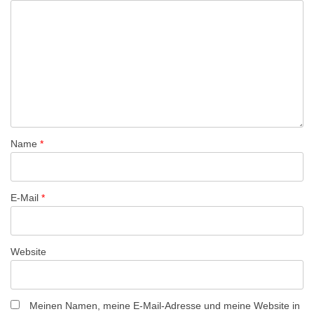
-
N
a
v
i
g
a
Name
*
t
i
o
E-Mail
*
n
Website
Meinen Namen, meine E-Mail-Adresse und meine Website in