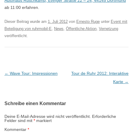
Autohaus Rüschkamp, Evinger Straße 22 – 24, 44145 Dortmund
ab 11:00 erfahren.
Dieser Beitrag wurde am
1. Juli 2012
von
Ernesto Ruge
unter
Event mit
Beteiligung von ruhrmobil-E
,
News
,
Öffentliche Aktion
,
Vernetzung
veröffentlicht.
B
←
Wave Tour: Impressionen
Tour de Ruhr 2012: Interaktive
e
Karte
→
i
t
Schreibe einen Kommentar
r
a
Deine E-Mail-Adresse wird nicht veröffentlicht.
Erforderliche
Felder sind mit
*
markiert
g
Kommentar
*
s