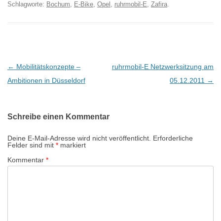
Schlagworte:
Bochum
,
E-Bike
,
Opel
,
ruhrmobil-E
,
Zafira
.
B
←
Mobilitätskonzepte –
ruhrmobil-E Netzwerksitzung am
e
Ambitionen in Düsseldorf
05.12.2011
→
i
t
Schreibe einen Kommentar
r
a
Deine E-Mail-Adresse wird nicht veröffentlicht.
Erforderliche
Felder sind mit
*
markiert
g
Kommentar
*
s
-
N
a
v