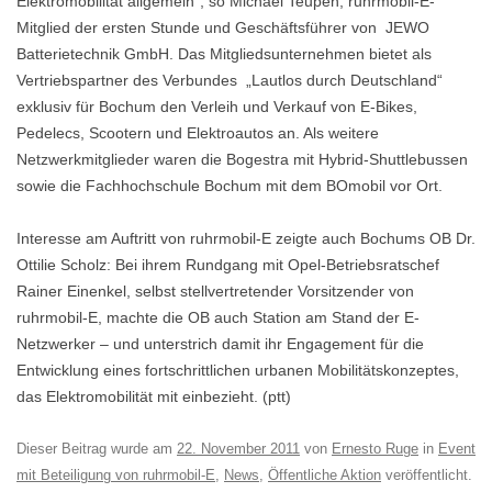
Elektromobilität allgemein“, so Michael Teupen, ruhrmobil-E-
Mitglied der ersten Stunde und Geschäftsführer von JEWO
Batterietechnik GmbH. Das Mitgliedsunternehmen bietet als
Vertriebspartner des Verbundes „Lautlos durch Deutschland“
exklusiv für Bochum den Verleih und Verkauf von E-Bikes,
Pedelecs, Scootern und Elektroautos an. Als weitere
Netzwerkmitglieder waren die Bogestra mit Hybrid-Shuttlebussen
sowie die Fachhochschule Bochum mit dem BOmobil vor Ort.
Interesse am Auftritt von ruhrmobil-E zeigte auch Bochums OB Dr.
Ottilie Scholz: Bei ihrem Rundgang mit Opel-Betriebsratschef
Rainer Einenkel, selbst stellvertretender Vorsitzender von
ruhrmobil-E, machte die OB auch Station am Stand der E-
Netzwerker – und unterstrich damit ihr Engagement für die
Entwicklung eines fortschrittlichen urbanen Mobilitätskonzeptes,
das Elektromobilität mit einbezieht. (ptt)
Dieser Beitrag wurde am
22. November 2011
von
Ernesto Ruge
in
Event
mit Beteiligung von ruhrmobil-E
,
News
,
Öffentliche Aktion
veröffentlicht.