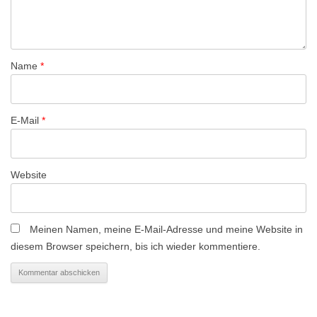
i
g
a
Name
*
t
i
o
E-Mail
*
n
Website
Meinen Namen, meine E-Mail-Adresse und meine Website in
diesem Browser speichern, bis ich wieder kommentiere.