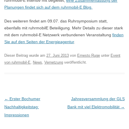
ruhrmobil-E intensiv mit begleitet,
eine Zusammenfassung der
Planungen findet sich auf dem ruhrmobil-E Blog.
Des weiteren findet am 09.07. das Ruhrsymposium statt,
ebenfalls mit ruhrmobilE Beteiligung. Mehr Details zu dieser stark
mit dem ruhrmobil-E Netzwerk verbundenen Veranstaltung
finden
Sie auf den Seiten der Energieagentur
.
Dieser Beitrag wurde am
27. Juni 2013
von
Ernesto Ruge
unter
Event
von ruhrmobil-E
,
News
,
Vernetzung
veröffentlicht.
B
←
Erster Bochumer
Jahresversammlung der GLS
e
Nachhaltigkeitstag:
Bank mit viel Elektromobilität
→
i
Impressionen
t