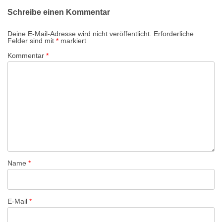
r
Schreibe einen Kommentar
a
g
Deine E-Mail-Adresse wird nicht veröffentlicht.
Erforderliche
Felder sind mit
*
markiert
s
Kommentar
*
-
N
a
v
i
g
a
t
Name
*
i
o
n
E-Mail
*