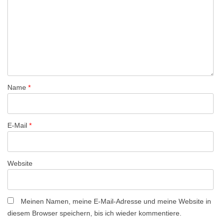
a
v
i
g
a
t
Name
*
i
o
n
E-Mail
*
Website
Meinen Namen, meine E-Mail-Adresse und meine Website in
diesem Browser speichern, bis ich wieder kommentiere.