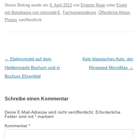
Dieser Beitrag wurde am
8. April 2013
von
Ernesto Ruge
unter
Event
mit Beteiligung von ruhrmobil-E
,
Fachveranstaltung
,
Öffentliche Aktion
,
Photos
veröffentlicht.
B
←
Elektromobil auf dem
Kein klassisches Auto: der
e
Heldenmarkt Bochum und in
Rinspeed MicroMax
→
i
Bochum Ehrenfeld
t
r
Schreibe einen Kommentar
a
g
Deine E-Mail-Adresse wird nicht veröffentlicht.
Erforderliche
Felder sind mit
*
markiert
s
Kommentar
*
-
N