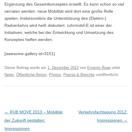
Ergänzung des Gesamtkonzeptes erstellt. Es kann schon so viel
verraten werden: neue Mobilität wird dort eine große Rolle
spielen. Insbesondere die Unterstützung des (Elektro-)
Radverkehrs wird heiß diskutiert. ruhrmobil-E ist einer der
Initiativen, welche bei der Entwicklung und Umsetzung des
Konzeptes helfen werden.
[awesome-gallery id=3151]
Dieser Beitrag wurde am
1. Dezember 2012
von
Ernesto Ruge
unter
News
,
Öffentliche Aktion
,
Photos
,
Presse & Berichte
veröffentlicht.
B
←
RUB MOVE 2013 – Mobilität
Verkehrsfachtagung 2012:
e
der Zukunft gestalten:
Impressionen
→
i
Impressionen