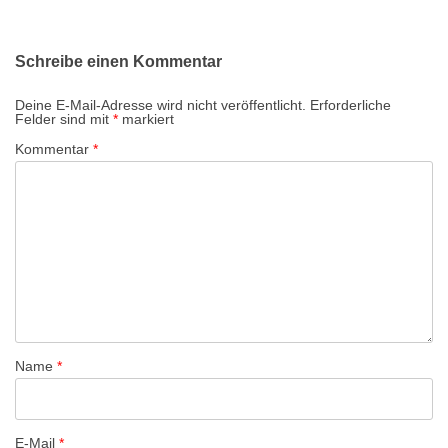
t
r
Schreibe einen Kommentar
a
g
Deine E-Mail-Adresse wird nicht veröffentlicht.
Erforderliche
Felder sind mit
*
markiert
s
Kommentar
*
-
N
a
v
i
g
a
t
Name
*
i
o
n
E-Mail
*