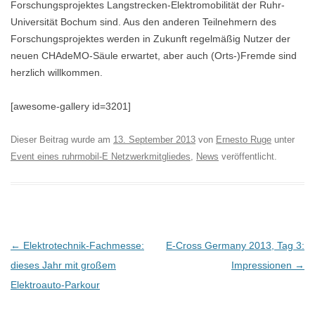
Forschungsprojektes Langstrecken-Elektromobilität der Ruhr-
Universität Bochum sind. Aus den anderen Teilnehmern des
Forschungsprojektes werden in Zukunft regelmäßig Nutzer der
neuen CHAdeMO-Säule erwartet, aber auch (Orts-)Fremde sind
herzlich willkommen.
[awesome-gallery id=3201]
Dieser Beitrag wurde am
13. September 2013
von
Ernesto Ruge
unter
Event eines ruhrmobil-E Netzwerkmitgliedes
,
News
veröffentlicht.
B
←
Elektrotechnik-Fachmesse:
E-Cross Germany 2013, Tag 3:
e
dieses Jahr mit großem
Impressionen
→
i
Elektroauto-Parkour
t