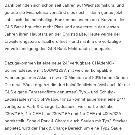
Bank befinden sich schon seit Jahren auf Wachstumskurs, und
gerade die Finanzkrise verstärkt dies noch – denn genau jetzt
zahlt sich das nachhaltige Banken besonders aus. Kurzum: die
GLS Bank brauchte mehr Platz und erweiterte in den letzten
Jahren ihren Hauptsitz an der Christstraße. Heute wurde der
Erweiterungsbau offiziell eröffnet – und mit ihm die vorläufige
Vervollständigung des GLS Bank Elektroauto-Ladeparks.
Dazugekommen ist eine neue 24/ verfügbare CHAdeMO-
Schnelladesäule mit 50kW/125V, mit welcher kompatible
Fahrzeuge ihren Akku in etwa 20 Minuten auf 80% laden können.
Die neue Säule ergänzt die drei halböffentlichen (weil auch für die
GLS eigene Fahrzeugflotte genutzten) Typ1- und Schuko-
Ladessäulen mit 3,6kW/16A. Hinzu kommt außerdem eine 24/7
verfügbare Park & Charge Ladesäule, welche 1 x Schuko
230V/16A, 1 x CEE blau 230V/16A und 1 x CEE rot 400V/32A
bereitstellt. Sobald Park & Charge auch Säulen mit Typ2 Stecker
anbietet, wird der Park & Charge Bereich um eine Typ2 Säule