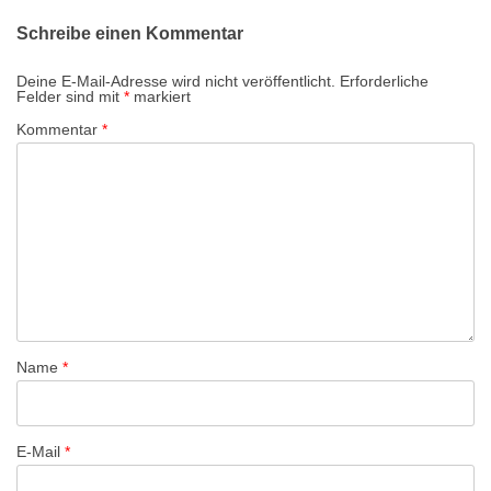
r
Schreibe einen Kommentar
a
g
Deine E-Mail-Adresse wird nicht veröffentlicht.
Erforderliche
Felder sind mit
*
markiert
s
Kommentar
*
-
N
a
v
i
g
a
t
Name
*
i
o
n
E-Mail
*