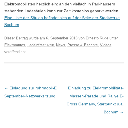
Elektromobilisten herzlich ein: an den vielfach in Parkhäusern
stehenden Ladesäulen kann zur Zeit kostenlos geparkt werden.
Eine Liste der Säulen befindet sich auf der Seite der Stadtwerke
Bochum
.
Dieser Beitrag wurde am
6. September 2013
von
Ernesto Ruge
unter
Elektroautos
,
Ladeinfrastuktur
,
News
,
Presse & Berichte
,
Videos
veröffentlicht.
B
←
Einladung zur ruhrmobil-E
Einladung zu Elektromobilitäts-
e
September-Netzwerksitzung
Massen-Parade und Rallye E-
i
Cross Germany, Startpunkt u.a.
t
Bochum
→
r
a