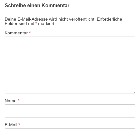
Schreibe einen Kommentar
g
s
Deine E-Mail-Adresse wird nicht veröffentlicht.
Erforderliche
Felder sind mit
*
markiert
-
Kommentar
*
N
a
v
i
g
a
t
i
Name
*
o
n
E-Mail
*