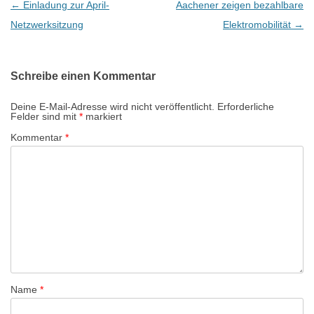
B
←
Einladung zur April-
Aachener zeigen bezahlbare
e
Netzwerksitzung
Elektromobilität
→
i
t
Schreibe einen Kommentar
r
a
Deine E-Mail-Adresse wird nicht veröffentlicht.
Erforderliche
Felder sind mit
*
markiert
g
Kommentar
*
s
-
N
a
v
i
g
a
Name
*
t