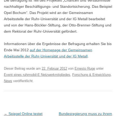
Die Befragung ist Teil des Projektes „Chancen und Versäumnisse
nachhaltiger Beschäftigungs- und Standortsicherung. Das Beispiel
Opel Bochum“. Das Projekt wird an der Gemeinsamen
Arbeitsstelle der Ruhr-Universität und der IG Metall bearbeitet
und von der Hans-Böckler-Stiftung, der Otto-Brenner-Stiftung und
dem Rektorat der Ruhr-Universität gefördert.
Informationen über die Ergebnisse der Befragung erhalten Sie bis
Ende Mai 2012
auf der Homepage der Gemeinsamen
Arbeitsstelle der Ruhr-Universität und der IG Metall
.
Dieser Beitrag wurde am
22. Februar 2012
von
Ernesto Ruge
unter
Event eines ruhrmobil-E Netzwerkmitgliedes
,
Forschung & Entwicklung
,
News
veröffentlicht.
B
←
Spiegel Online testet
Bundesregierung muss zu ihrem