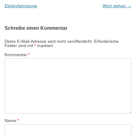
e
Elektrofahrzeuge
Wort stehen
→
i
t
Schreibe einen Kommentar
r
a
Deine E-Mail-Adresse wird nicht veröffentlicht.
Erforderliche
Felder sind mit
*
markiert
g
Kommentar
*
s
-
N
a
v
i
g
a
Name
*
t
i