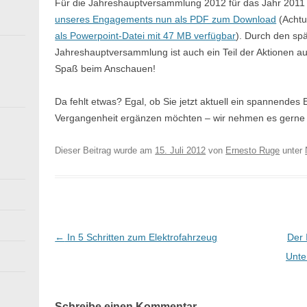
Für die Jahreshauptversammlung 2012 für das Jahr 2011 
unseres Engagements nun als PDF zum Download
(Achtu
als Powerpoint-Datei mit 47 MB verfügbar
). Durch den sp
Jahreshauptversammlung ist auch ein Teil der Aktionen au
Spaß beim Anschauen!
Da fehlt etwas? Egal, ob Sie jetzt aktuell ein spannendes
Vergangenheit ergänzen möchten – wir nehmen es gerne
Dieser Beitrag wurde am
15. Juli 2012
von
Ernesto Ruge
unter
B
←
In 5 Schritten zum Elektrofahrzeug
Der 
e
Unte
i
t
Schreibe einen Kommentar