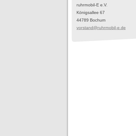
ruhrmobil-E e.V.
Königsallee 67
44789 Bochum
vorstand@ruhrmobil-e.de