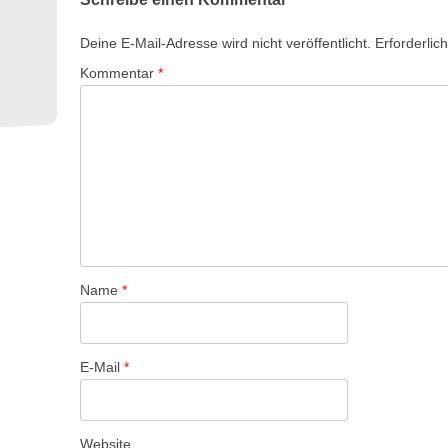
r
a
Deine E-Mail-Adresse wird nicht veröffentlicht.
Erforderlic
g
Kommentar
*
s
-
N
a
v
i
g
a
Name
*
t
i
E-Mail
*
o
n
Website