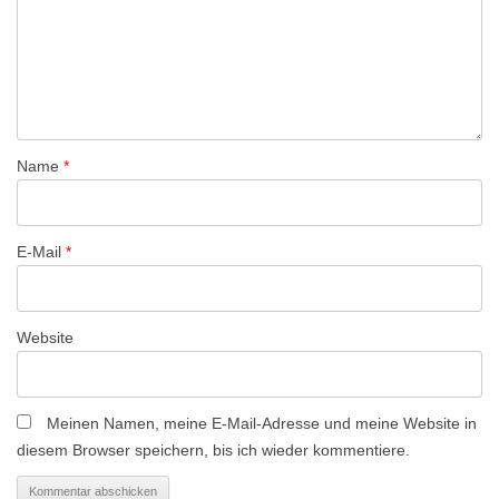
a
v
i
g
a
Name
*
t
i
o
E-Mail
*
n
Website
Meinen Namen, meine E-Mail-Adresse und meine Website in
diesem Browser speichern, bis ich wieder kommentiere.