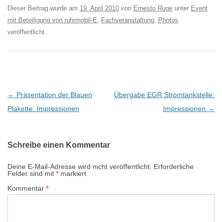
Dieser Beitrag wurde am
19. April 2010
von
Ernesto Ruge
unter
Event
mit Beteiligung von ruhrmobil-E
,
Fachveranstaltung
,
Photos
veröffentlicht.
B
←
Präsentation der Blauen
Übergabe EGR Stromtankstelle:
e
Plakette: Impressionen
Impressionen
→
i
t
Schreibe einen Kommentar
r
a
Deine E-Mail-Adresse wird nicht veröffentlicht.
Erforderliche
Felder sind mit
*
markiert
g
Kommentar
*
s
-
N