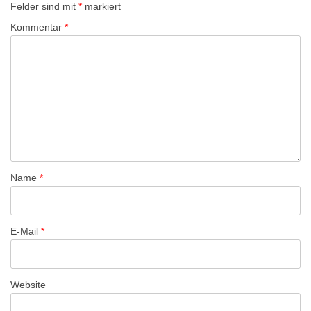
Felder sind mit
*
markiert
s
Kommentar
*
-
N
a
v
i
g
a
t
Name
*
i
o
n
E-Mail
*
Website