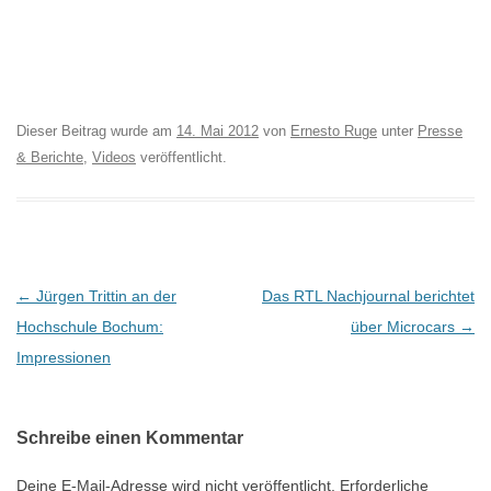
Dieser Beitrag wurde am
14. Mai 2012
von
Ernesto Ruge
unter
Presse
& Berichte
,
Videos
veröffentlicht.
B
←
Jürgen Trittin an der
Das RTL Nachjournal berichtet
e
Hochschule Bochum:
über Microcars
→
i
Impressionen
t
r
Schreibe einen Kommentar
a
g
Deine E-Mail-Adresse wird nicht veröffentlicht.
Erforderliche