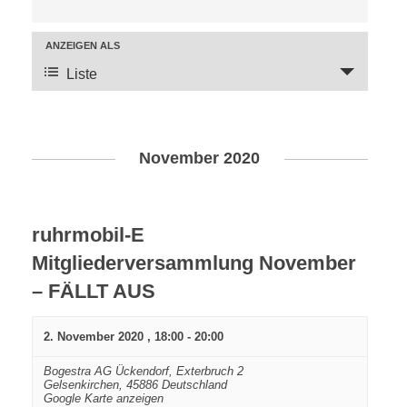
V
e
ANZEIGEN ALS
r
Liste
V
a
e
n
r
s
a
t
November 2020
a
n
l
s
ruhrmobil-E
t
t
u
Mitgliederversammlung November
a
n
l
– FÄLLT AUS
g
t
e
2. November 2020 , 18:00
-
20:00
u
n
n
Bogestra AG Ückendorf,
Exterbruch 2
S
Gelsenkirchen
,
45886
Deutschland
g
Google Karte anzeigen