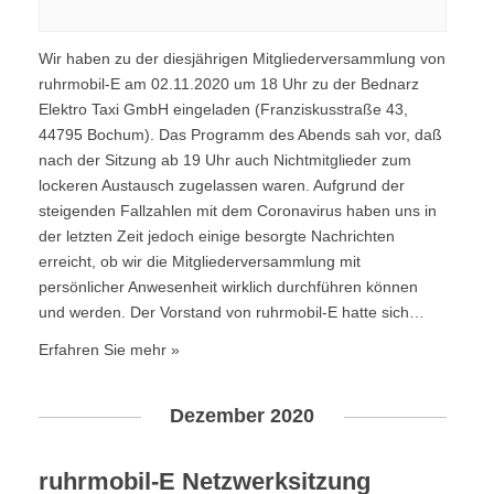
u
A
c
n
Wir haben zu der diesjährigen Mitgliederversammlung von
h
s
ruhrmobil-E am 02.11.2020 um 18 Uhr zu der Bednarz
e
i
Elektro Taxi GmbH eingeladen (Franziskusstraße 43,
u
44795 Bochum). Das Programm des Abends sah vor, daß
c
n
nach der Sitzung ab 19 Uhr auch Nichtmitglieder zum
h
lockeren Austausch zugelassen waren. Aufgrund der
d
t
steigenden Fallzahlen mit dem Coronavirus haben uns in
A
der letzten Zeit jedoch einige besorgte Nachrichten
e
n
erreicht, ob wir die Mitgliederversammlung mit
n
s
persönlicher Anwesenheit wirklich durchführen können
-
i
und werden. Der Vorstand von ruhrmobil-E hatte sich…
N
c
Erfahren Sie mehr »
a
h
v
t
Dezember 2020
i
e
g
n
ruhrmobil-E Netzwerksitzung
a