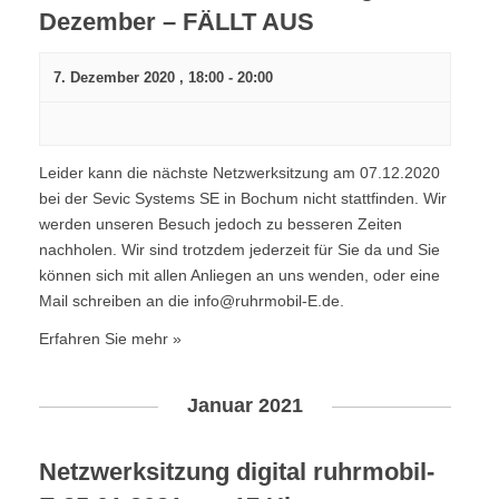
,
Dezember – FÄLLT AUS
t
N
i
a
7. Dezember 2020 , 18:00
-
20:00
o
v
i
n
g
Leider kann die nächste Netzwerksitzung am 07.12.2020
a
bei der Sevic Systems SE in Bochum nicht stattfinden. Wir
t
werden unseren Besuch jedoch zu besseren Zeiten
nachholen. Wir sind trotzdem jederzeit für Sie da und Sie
i
können sich mit allen Anliegen an uns wenden, oder eine
o
Mail schreiben an die info@ruhrmobil-E.de.
n
Erfahren Sie mehr »
Januar 2021
Netzwerksitzung digital ruhrmobil-