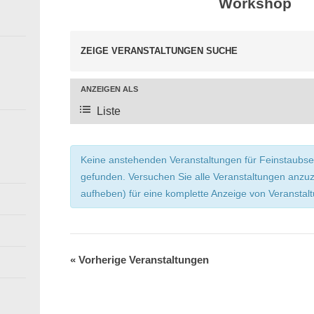
Workshop
ZEIGE VERANSTALTUNGEN SUCHE
V
e
ANZEIGEN ALS
r
Liste
V
a
e
n
r
s
Keine anstehenden Veranstaltungen für Feinstaub
a
t
gefunden. Versuchen Sie alle Veranstaltungen anzuze
a
n
aufheben) für eine komplette Anzeige von Veranstal
l
s
t
t
u
a
«
Vorherige Veranstaltungen
n
l
g
t
e