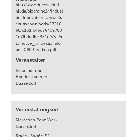
http://www.duesseldorf.i
hk.de/blob/dihk24/Indust
rie_Innovation_Umwelts
chutz/downloads/27210
68/b1e1fb45d76409703
1d7fbdedbcf951a/V5_Au
tomotive_Innovationsfor
um_290915-data.pdf
Veranstalter
Industrie- und
Handelskammer
Düsseldorf
Veranstaltungsort
Mercedes-Benz Werk
Düsseldorf
Rather Straße 51